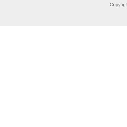
Copyri