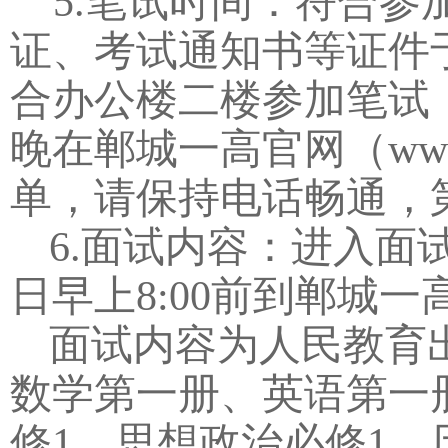
5.
笔试时间：
符合参
证、考试通知书等证件于2
合办公楼二楼参加笔试
晚在郸城一高官网（www.
单，请保持电话畅通，
6.
面试内容：
进入面试
日早上8:00前到郸城
面试内容为
人民教育
数学第一册、英语第一
修1、思想政治必修1、