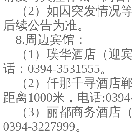
（2）
如因突发情况
后续公告为准。
8.
周边宾馆：
（1）璞华酒店（迎宾
话：0394-3531555。
（2）仟那千寻酒店
距离1000米，电话:0394
（3）丽都商务酒店（
0394-3227999。