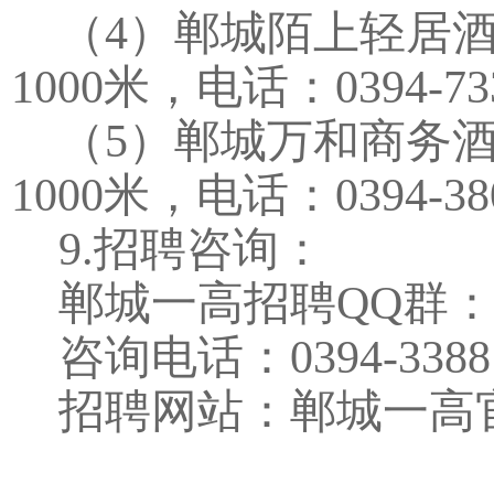
（4）郸城陌上轻居
1000米，电话：0394-73
（5）郸城万和商务
1000米，电话：0394-38
9.
招聘咨询：
郸城一高招聘QQ群：18
咨询电话：0394-3388
招聘网站：郸城一高官网w