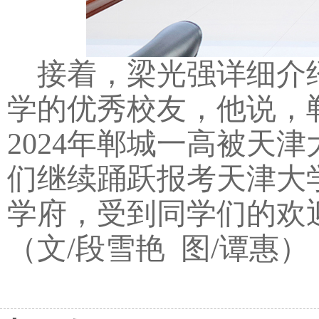
接着，梁光强详细介
学的优秀校友，他说，
2024
年郸城一高被天津
们继续踊跃报考天津大
学府，受到同学们的欢
（
文
/
段雪艳
图
/
谭惠
）