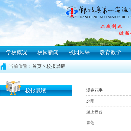
学校概况
校园新闻
校园风采
教育教学
当前位置：
首页
>
校报晨曦
校报晨曦
漫春花事
夕阳
游上云台
青莲