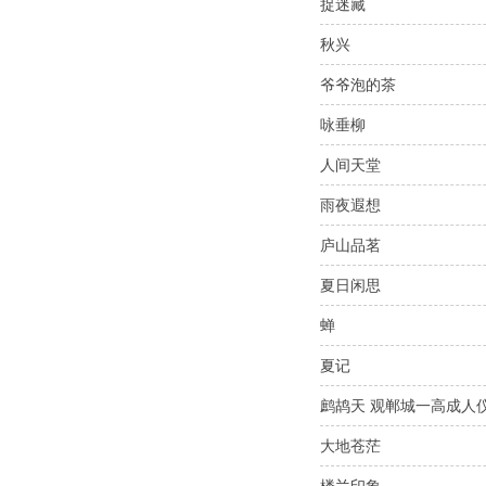
捉迷藏
秋兴
爷爷泡的茶
咏垂柳
人间天堂
雨夜遐想
庐山品茗
夏日闲思
蝉
夏记
鹧鸪天 观郸城一高成人
大地苍茫
楼兰印象