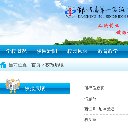
学校概况
校园新闻
校园风采
教育教学
当前位置：
首页
>
校报晨曦
校报晨曦
耐得住寂寞
信息台
西江月 加油武汉
春又至