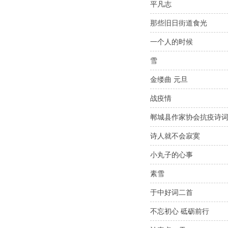
平凡志
那些旧日街道食光
一个人的时候
雪
金缕曲 元旦
战疫情
郸城县作家协会抗疫诗
诗人就不会寂寞
小丸子的心事
素雪
于中好词二首
不忘初心 砥砺前行